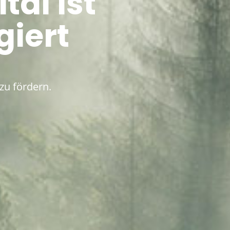
tal ist
giert
zu fördern.