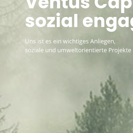
Ventus Capi
sozial enga
Uns ist es ein wichtiges Anliegen,
soziale und umweltorientierte Projekte 