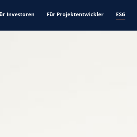
avigation
ür Investoren
Für Projektentwickler
ESG
berspringen